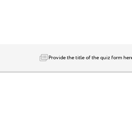
Наши парки
Новости
Provide the title of the quiz form her