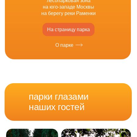
лесопарковая зона
на юго-западе Москвы
на берегу реки Раменки
На страницу парка
О парке
парки глазами
наших гостей