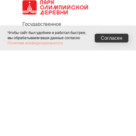
Государственное
автономное учреждение
Чтобы сайт был удобнее и работал быстрее,
Согласен
мы обрабатываем ваши данные согласно
культуры города Москвы
Политике конфиденциальности
«Парк культуры и отдыха
«Фили»
Парк
Парк 50-летия
Фили
Октября
О парке
О парке
Куда сходить
Куда сходить
Новости
Новости
Галерея