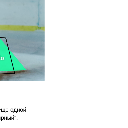
ещё одной
ярный".