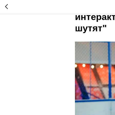
В парке
интерак
шутят"