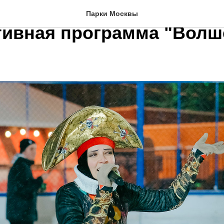
 "Фили" состоится ледов
Парки Москвы
тивная программа "Волш