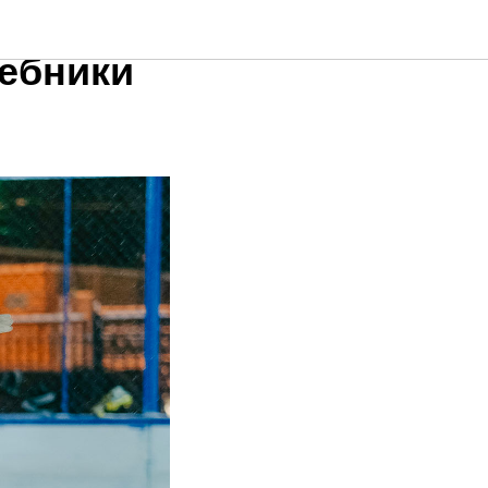
ая
ебники