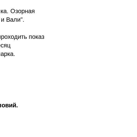
лка. Озорная
и Вали".
проходить показ
есяц
парка.
ловий.