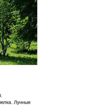
0.
релка. Лунные