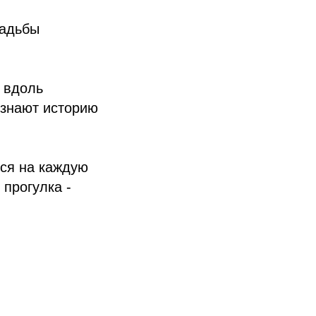
садьбы
я вдоль
узнают историю
тся на каждую
прогулка -