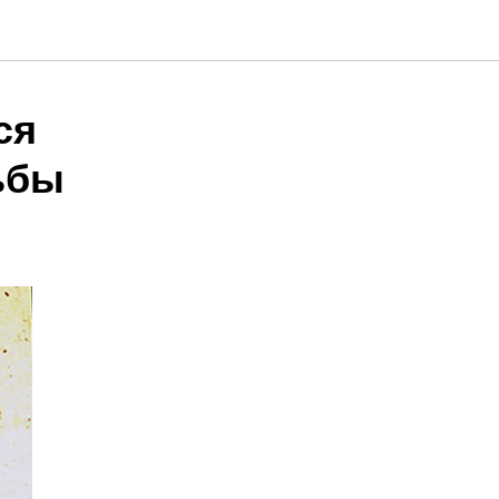
ся
ьбы