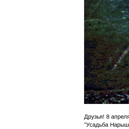
Друзья! 8 апрел
"Усадьба Нарышк