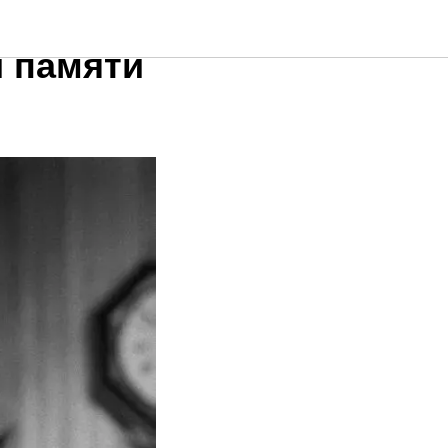
йдет
 памяти