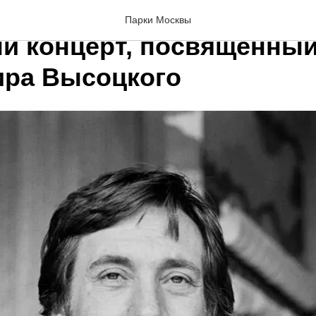
 в МВЦ "Фили Холл" про
Парки Москвы
й концерт, посвященный
ра Высоцкого