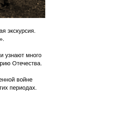
ая экскурсия.
».
и узнают много
орию Отечества.
венной войне
гих периодах.