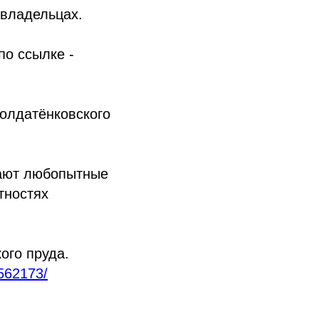
 владельцах.
по ссылке -
Солдатёнковского
нают любопытные
тностях
ого пруда.
2562173/