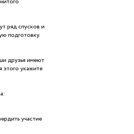
енитого
ут ряд спусков и
ую подготовку.
ши друзья имеют
я этого укажите
а:
вердить участие