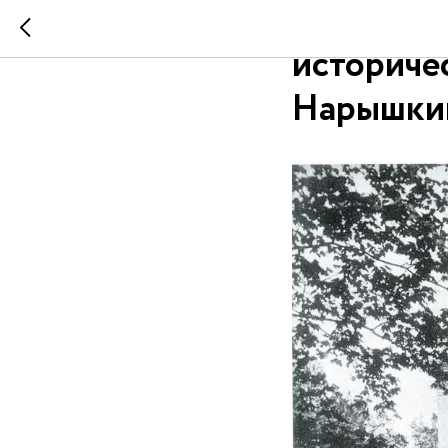
4 ноября 
историче
Нарышкин