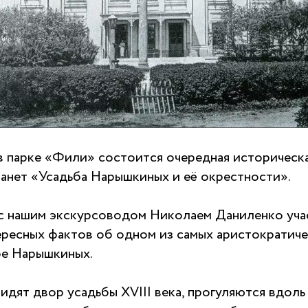
 в парке «Фили» состоится очередная историческа
танет «Усадьба Нарышкиных и её окрестности».
 с нашим экскурсоводом Николаем Даниленко уча
ересных фактов об одном из самых аристократиче
е Нарышкиных.
идят двор усадьбы XVIII века, прогуляются вдол