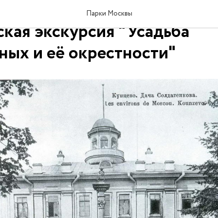
в парке "Фили" состоится
Парки Москвы
ская экскурсия "Усадьба
ых и её окрестности"