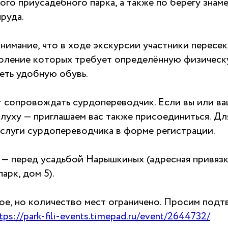
го приусадебного парка, а также по берегу знам
руда.
имание, что в ходе экскурсии участники пересек
оление которых требует определённую физическ
еть удобную обувь.
 сопровождать сурдопереводчик. Если вы или ва
луху — приглашаем вас также присоединиться. Дл
слуги сурдопереводчика в форме регистрации.
 — перед усадьбой Нарышкиных (адресная привязк
рк, дом 5).
ое, но количество мест ограничено. Просим подт
tps://park-fili-events.timepad.ru/event/2644732/