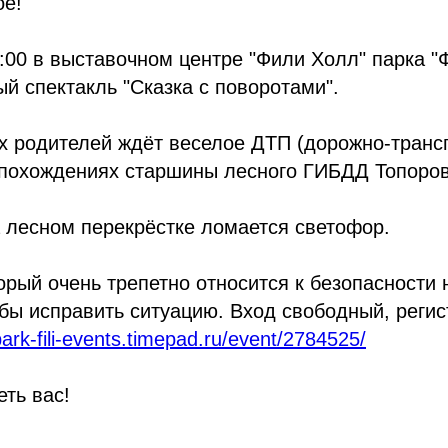
ое!
:00 в выставочном центре "Фили Холл" парка "
ый спектакль "Сказка с поворотами".
х родителей ждёт веселое ДТП (дорожно-транс
 похождениях старшины лесного ГИБДД Топоров
а лесном перекрёстке ломается светофор.
орый очень трепетно относится к безопасности 
обы исправить ситуацию. Вход свободный, регис
park-fili-events.timepad.ru/event/2784525/
ть вас!