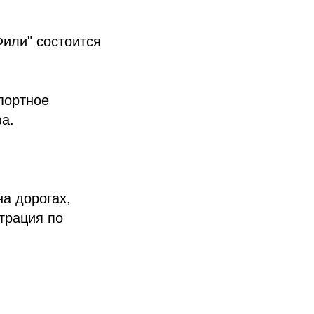
Фили" состоится
портное
а.
на дорогах,
трация по