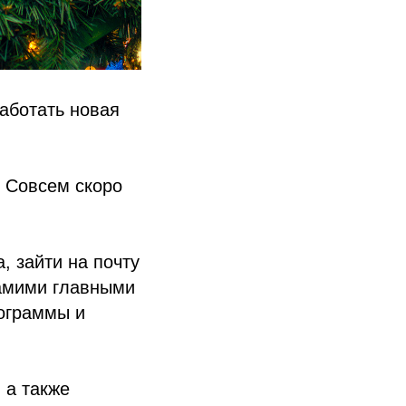
работать новая
 Совсем скоро
, зайти на почту
самими главными
рограммы и
 а также