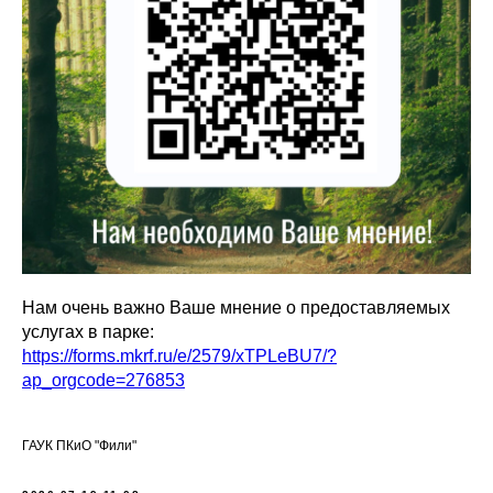
Нам очень важно Ваше мнение о предоставляемых
услугах в парке:
https://forms.mkrf.ru/e/2579/xTPLeBU7/?
ap_orgcode=276853
ГАУК ПКиО "Фили"