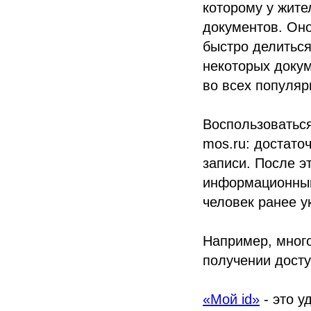
которому у жите
документов. Оно
быстро делитьс
некоторых докум
во всех популяр
Воспользоватьс
mos.ru: достато
записи. После э
информационным
человек ранее у
Например, мног
получении досту
«Мой id»
- это у