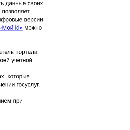
ть данные своих
 позволяет
цифровые версии
«Мой id»
можно
атель портала
оей учетной
х, которые
ении госуслуг.
нием при