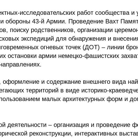
ктных-исследовательских работ сообщества и 
и обороны 43-й Армии. Проведение Вахт Памят
ов, поиску родственников, организации церемо
ковых экспедиций для обнаружения и внесения
говременных огневых точек (ДОТ) – линии бро
их остановки армии немецко-фашистских захва
направлениях.
, оформление и содержание внешнего вида на
егающих территорий в виде историко-краеведч
спользованием малых архитектурных форм и д
й деятельности – организация и проведение ф
рической реконструкции, интерактивных выста