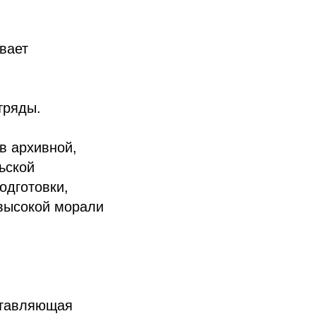
вает
тряды.
в архивной,
ьской
одготовки,
 высокой морали
ставляющая