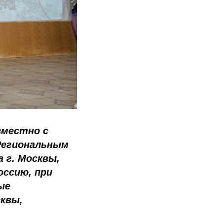
вместно с
Региональным
 г. Москвы,
ссию, при
ые
квы,