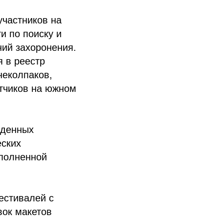
участников на
и по поиску и
ний захоронения.
 в реестр
неколпаков,
тчиков на южном
йденных
еских
ополненной
естивалей с
вок макетов