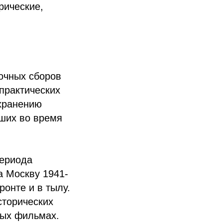
рические,
очных сборов
 практических
охранению
бших во время
периода
а Москву 1941-
ронте и в тылу.
сторических
ных фильмах.