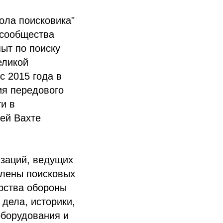
ола поисковика"
 сообщества
ыт по поиску
еликой
с 2015 года в
ия передового
и в
ней Вахте
изаций, ведущих
члены поисковых
рства обороны
дела, историки,
оборудования и