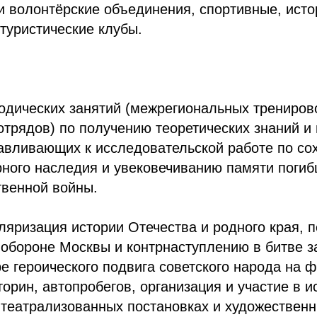
и волонтёрские объединения, спортивные, исто
 туристические клубы.
одических занятий (межрегиональных трениров
отрядов) по получению теоретических знаний и
тавливающих к исследовательской работе по с
рного наследия и увековечиванию памяти поги
твенной войны.
ляризация истории Отечества и родного края, 
обороне Москвы и контрнаступлению в битве з
ре героического подвига советского народа на ф
орин, автопробегов, организация и участие в и
 театрализованных постановках и художествен