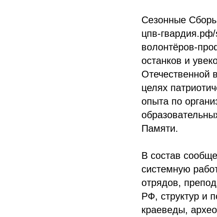
Сезонные Сборы 
цпв-гвардия.рф/
волонтёров-про
останков и увек
Отечественной в
целях патриотич
опыта по органи
образовательных
Памяти.
В состав сообщ
системную рабо
отрядов, препод
РФ, структур и 
краеведы, архео