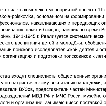
это часть комплекса мероприятий проекта "Шк
skola-poiskovika, основанном на формировании
фессионалов, накапливающих и передающих оп
овечиванию памяти бойцов, павших во время В
ойны 1941-1945 г. Реализуется систематически 
еского воспитания детей и молодёжи, обобщен
зации поисково-исследовательской деятельност
 организациях и подготовки поисковиков к лет
ества входят специалисты общественных орган
ту по патриотическому воспитанию молодёжи, 
аватели ВУЗов, представители частей Министе
подразделений МВД РФ и МЧС Росси, музейного 
логи и организации, занимающиеся поставкой 