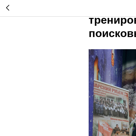
Весенни
трениро
поисков