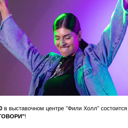
0
в выставочном центре "Фили Холл" состоитс
"ГОВОРИ"
!