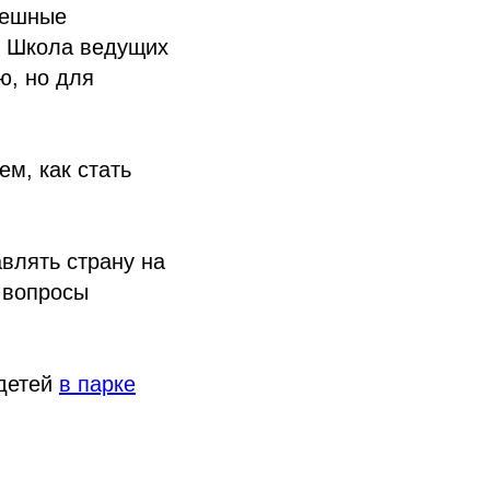
пешные
. Школа ведущих
ю, но для
м, как стать
влять страну на
 вопросы
 детей
в парке