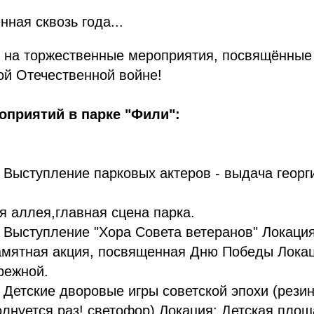
нная сквозь года...
 на торжественные мероприятия, посвящённые
ой Отечественной войне!
оприятий в парке "Фили":
0 Выступление парковых актеров - выдача георг
я аллея,главная сцена парка.
0 Выступление "Хора Совета ветеранов" Локаци
амятная акция, посвященная Дню Победы Локац
режной.
0 Детские дворовые игры советской эпохи (резин
олнуется раз!,светофор) Локация: Детская площ