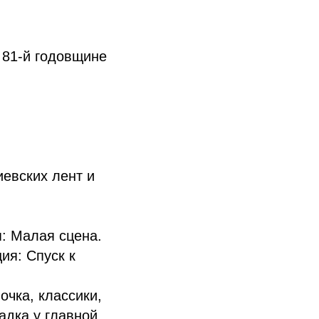
 81‑й годовщине
иевских лент и
я: Малая сцена.
ия: Спуск к
очка, классики,
адка у главной