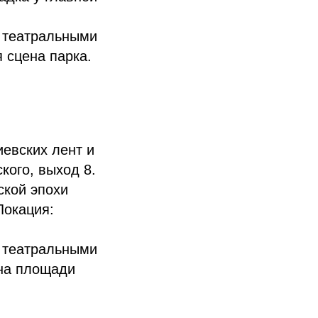
с театральными
 сцена парка.
иевских лент и
кого, выход 8.
ской эпохи
Локация:
с театральными
 на площади