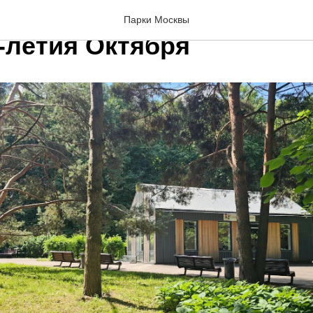
ая акарицидная обработк
Парки Москвы
-летия Октября