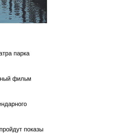
атра парка
нный фильм
ендарного
пройдут показы