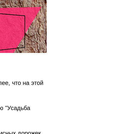
ее, что на этой
ию "Усадьба
писных дорожек