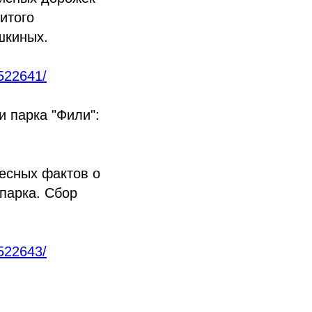
итого
шкиных.
2522641/
и парка "Фили":
ресных фактов о
 парка. Сбор
2522643/