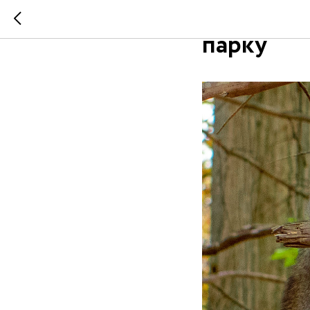
В парке "
парку