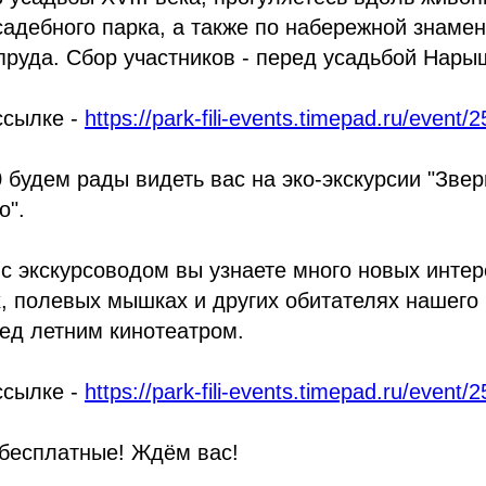
адебного парка, а также по набережной знамен
руда. Сбор участников - перед усадьбой Нары
ссылке -
https://park-fili-events.timepad.ru/event/
0 будем рады видеть вас на эко-экскурсии "Звер
о".
 с экскурсоводом вы узнаете много новых инте
х, полевых мышках и других обитателях нашего
ред летним кинотеатром.
ссылке -
https://park-fili-events.timepad.ru/event/
 бесплатные! Ждём вас!