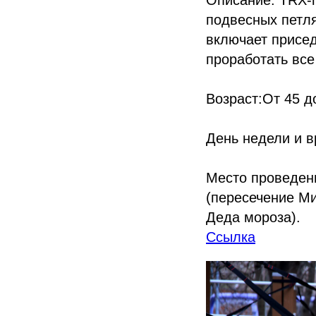
Описание: TRX-
подвесных петля
включает присед
проработать вс
Возраст:От 45 д
День недели и вр
Место проведен
(пересечение Ми
Деда мороза).
Ссылка