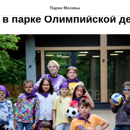
«Досуг в парках» (кружк
Парки Москвы
) в парке Олимпийской д