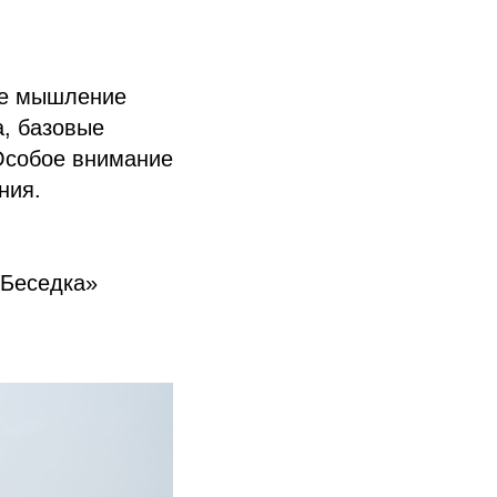
ое мышление
а, базовые
 Особое внимание
ния.
«Беседка»