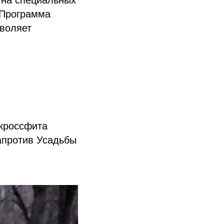
 на специальных
. Программа
зволяет
кроссфита
апротив Усадьбы