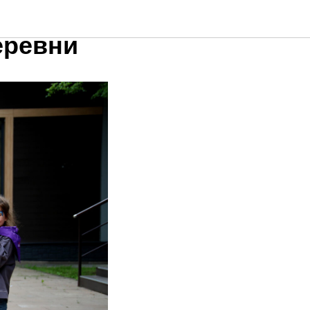
овые
еревни