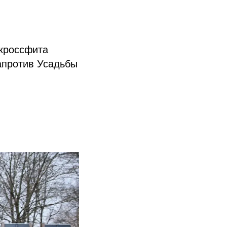
кроссфита
апротив Усадьбы