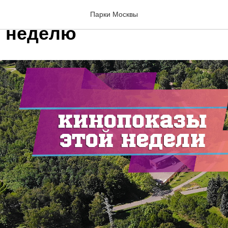
азы парка 50-летия Октя
Парки Москвы
 неделю