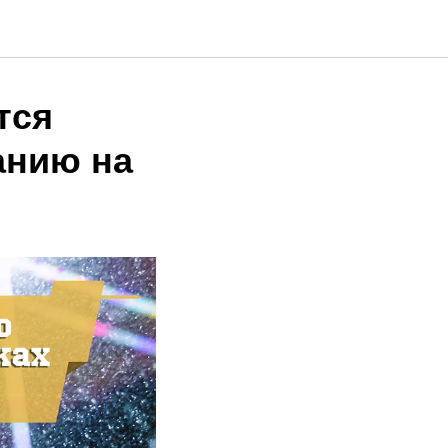
тся
анию на