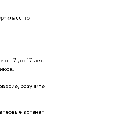
ер-класс по
 от 7 до 17 лет.
иков.
весие, разучите
 впервые встанет