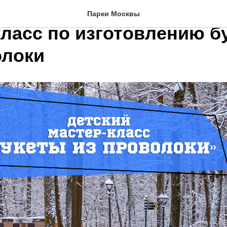
 "Фили" состоится детск
Парки Москвы
класс по изготовлению б
олоки