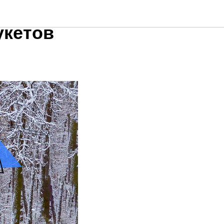
ий
укетов