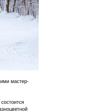
кими мастер-
 состоится
разноцветной