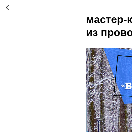
В парке
мастер-
из пров