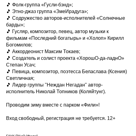
🎵 Фолк-группа «Гусли-бэнд»;
🎵 Этно-джаз группа «ЗмеИрадуга»;
🎵 Содружество авторов-исполнителей «Солнечные
барды»;
🎵 Гусляр, композитор, певец, автор музыки к
фильмам «Последний богатырь» и «Холоп» Кирилл
Богомилов;
🎵 Аккордеонист Максим Токаев;
🎵 Создатель и солист проекта «ХорошО-да-ладнО»
Степан Усач;
🎵 Певица, композитор, поэтесса Беласлава (Ксения)
Светличная;
🎵 Лидер группы "Неждан Негадан" автор-
исполнитель Николай Топников (Коляйтунг).
Проводим зиму вместе с парком «Фили»!
Вход свободный, регистрация не требуется. 12+