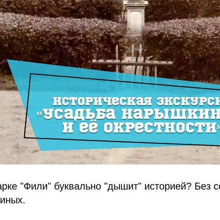
арке "Фили" буквально "дышит" историей? Без с
иных.