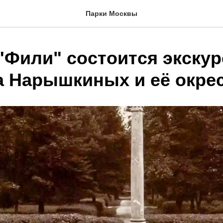
Парки Москвы
 "Фили" состоится экску
а Нарышкиных и её окре