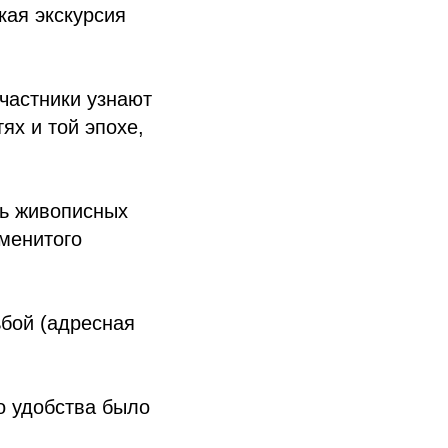
кая экскурсия
частники узнают
ях и той эпохе,
ль живописных
аменитого
бой (адресная
о удобства было