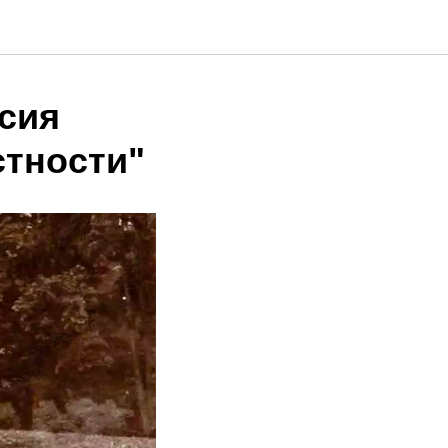
рсия
стности"